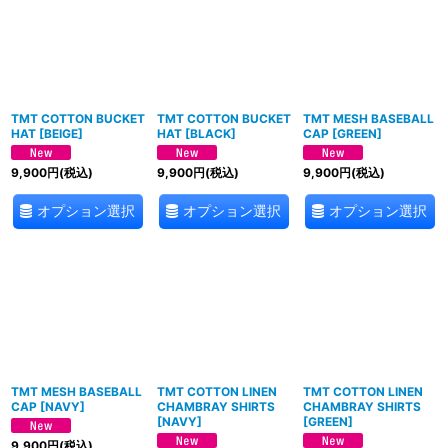
TMT COTTON BUCKET
TMT COTTON BUCKET
TMT MESH BASEBALL
HAT
[
BEIGE
]
HAT
[
BLACK
]
CAP
[
GREEN
]
9,900
円
(税込)
9,900
円
(税込)
9,900
円
(税込)
オプション選択
オプション選択
オプション選択
TMT MESH BASEBALL
TMT COTTON LINEN
TMT COTTON LINEN
CAP
[
NAVY
]
CHAMBRAY SHIRTS
CHAMBRAY SHIRTS
[
NAVY
]
[
GREEN
]
9,900
円
(税込)