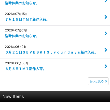
臨時休業のお知らせ。
2026
07
15
年
月
日
７月１５日ＴＭＴ新作入荷。
2026
07
07
年
月
日
臨時休業のお知らせ。
2026
06
21
年
月
日
６月２１日ＳＥＶＥＳＫＩＧ，ｙｏｕｒｄａｙｓ新作入荷。
2026
06
05
年
月
日
６月５日ＴＭＴ新作入荷。
もっと見る
New Items