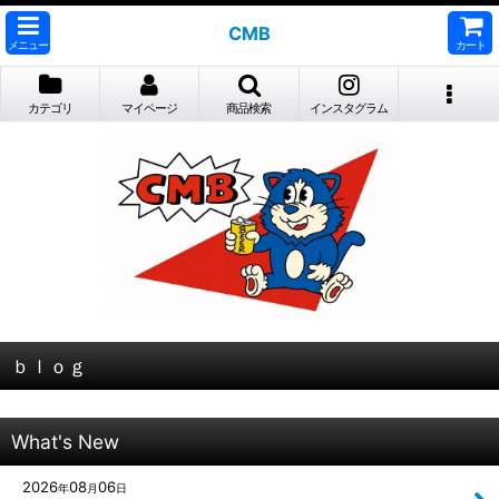
CMB
メニュー
カート
カテゴリ
マイページ
商品検索
インスタグラム
ｂｌｏｇ
What's New
2026
08
06
年
月
日