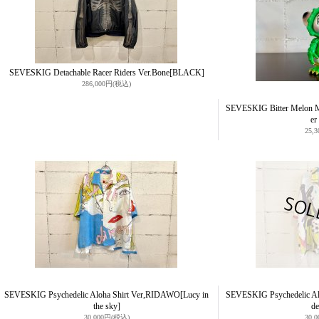
SEVESKIG Detachable Racer Riders Ver.Bone
[BLACK]
286,000円
(税込)
SEVESKIG Bitter Melon Mon
er
25,
SEVESKIG Psychedelic Aloha Shirt Ver,RIDAWO
[Lucy in
SEVESKIG Psychedelic A
the sky]
de
30,000円
(税込)
30,