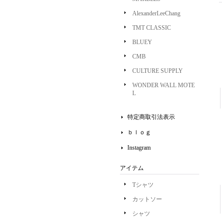
AlexanderLeeChang
TMT CLASSIC
BLUEY
CMB
CULTURE SUPPLY
WONDER WALL MOTE
L
特定商取引法表示
ｂｌｏｇ
Instagram
アイテム
Tシャツ
カットソー
シャツ