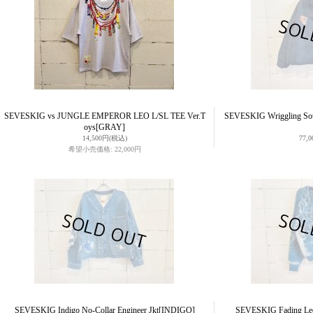
SEVESKIG vs JUNGLE EMPEROR LEO L/SL TEE Ver.T
SEVESKIG Wriggling Sou
oys
[GRAY]
14,500円
(税込)
77,
希望小売価格
:
22,000円
SEVESKIG Indigo No-Collar Engineer Jkt
[INDIGO]
SEVESKIG Fading Leo