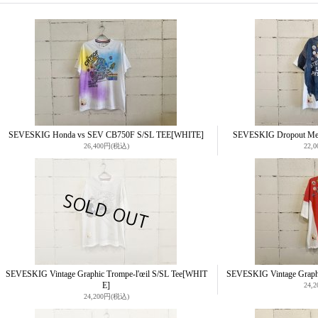
SEVESKIG Honda vs SEV CB750F S/SL TEE
[WHITE]
SEVESKIG Dropout Mesh
26,400円
(税込)
22,
SEVESKIG Vintage Graphic Trompe-l'œil S/SL Tee
[WHIT
SEVESKIG Vintage Graphi
E]
24,
24,200円
(税込)