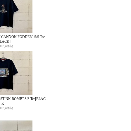
“CANNON FODDER” S/S Tee
BLACK]
400円
(税込)
STINK BOMB” S/S Tee
[BLAC
K]
400円
(税込)