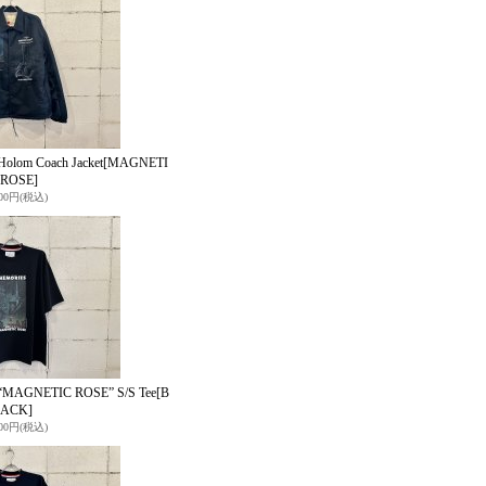
lom Coach Jacket
[MAGNETI
 ROSE]
000円
(税込)
MAGNETIC ROSE” S/S Tee
[B
LACK]
400円
(税込)