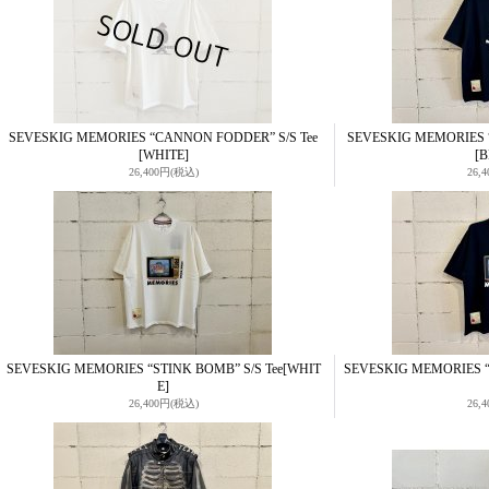
SEVESKIG MEMORIES “CANNON FODDER” S/S Tee
SEVESKIG MEMORIES 
[WHITE]
[
26,400円
(税込)
26,
SEVESKIG MEMORIES “STINK BOMB” S/S Tee
[WHIT
SEVESKIG MEMORIES “
E]
26,400円
(税込)
26,