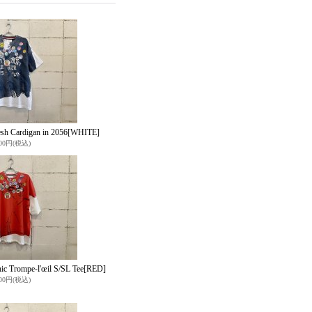
 Cardigan in 2056
[WHITE]
000円
(税込)
c Trompe-l'œil S/SL Tee
[RED]
200円
(税込)