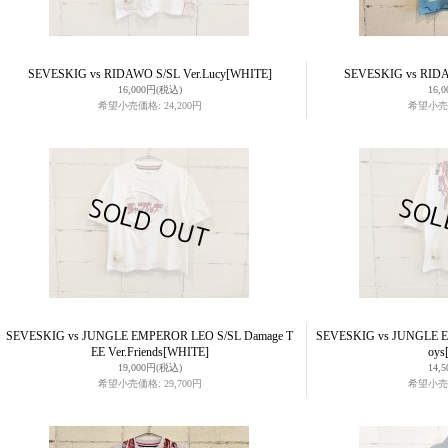
SEVESKIG vs RIDAWO S/SL Ver.Lucy
[WHITE]
SEVESKIG vs RIDA
16,000円
(税込)
16,
希望小売価格
:
24,200円
希望小売
SEVESKIG vs JUNGLE EMPEROR LEO S/SL Damage T
SEVESKIG vs JUNGLE E
EE Ver.Friends
[WHITE]
oys
19,000円
(税込)
14,
希望小売価格
:
29,700円
希望小売