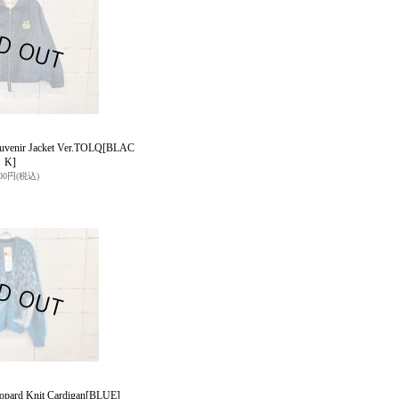
venir Jacket Ver.TOLQ
[BLAC
K]
000円
(税込)
pard Knit Cardigan
[BLUE]