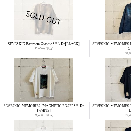
SEVESKIG Bathroom Graphic S/SL Tee
[BLACK]
SEVESKIG MEMORIES Ho
C
22,000円
(税込)
99,
SEVESKIG MEMORIES “MAGNETIC ROSE” S/S Tee
SEVESKIG MEMORIES “
[WHITE]
26,400円
(税込)
26,