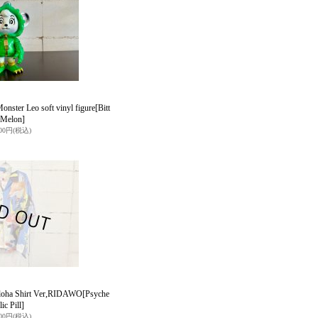
ster Leo soft vinyl figure
[Bitt
 Melon]
300円
(税込)
loha Shirt Ver,RIDAWO
[Psyche
lic Pill]
000円
(税込)