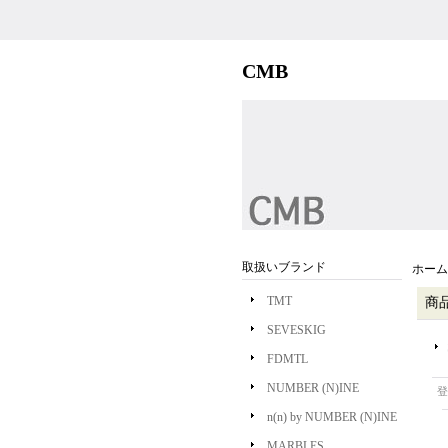
CMB
取扱いブランド
ホーム
TMT
商
SEVESKIG
FDMTL
NUMBER (N)INE
登
n(n) by NUMBER (N)INE
MARBLES