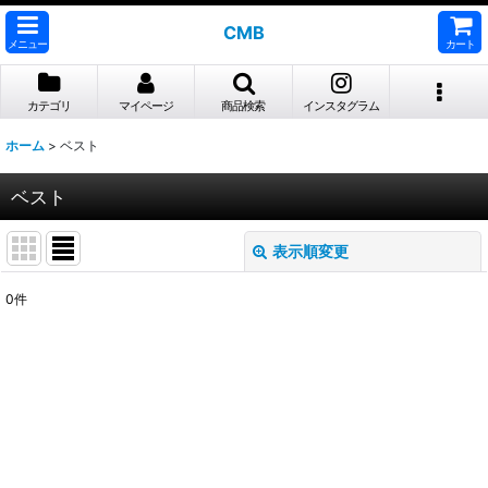
CMB
メニュー
カート
カテゴリ
マイページ
商品検索
インスタグラム
ホーム
>
ベスト
ベスト
表示順変更
閉じる
0
件
表示数
:
並び順
:
絞り込む