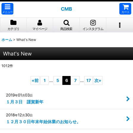
CMB
メニュー
カート
カテゴリ
マイページ
商品検索
インスタグラム
ホーム
>
What's New
What's New
1012
件
«
前
1
...
5
6
7
...
17
次
»
2019
01
03
年
月
日
１月３日 謹賀新年
2018
12
30
年
月
日
１２月３０日年末年始休業のお知らせ。