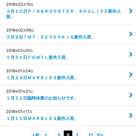
2018
02
10
年
月
日
２月１０日ＰＩＧ＆ＲＯＯＳＴＥＲ，ＳＯＵＬＩＶＥ新作入
荷。
2018
02
09
年
月
日
２月９日ＴＭＴ，ＳＥＶＥＳＫＩＧ新作入荷。
2018
01
31
年
月
日
１月３１日ＦＤＭＴＬ新作入荷。
2018
01
24
年
月
日
１月２４日ＭＡＲＢＬＥＳ新作入荷。
2018
01
21
年
月
日
１月２１日臨時休業のお知らせです。
2018
01
11
年
月
日
１月１１日ＭＡＲＢＬＥＳ新作入荷。
«
前
1
...
5
6
7
...
17
次
»