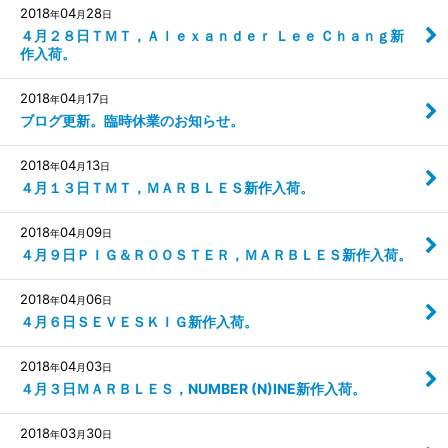
2018
04
28
年
月
日
４月２８日ＴＭＴ，Ａｌｅｘａｎｄｅｒ Ｌｅｅ Ｃｈａｎｇ新
作入荷。
2018
04
17
年
月
日
ブログ更新。臨時休業のお知らせ。
2018
04
13
年
月
日
４月１３日ＴＭＴ，ＭＡＲＢＬＥＳ新作入荷。
2018
04
09
年
月
日
４月９日ＰＩＧ＆ＲＯＯＳＴＥＲ，ＭＡＲＢＬＥＳ新作入荷。
2018
04
06
年
月
日
４月６日ＳＥＶＥＳＫＩＧ新作入荷。
2018
04
03
年
月
日
４月３日ＭＡＲＢＬＥＳ，NUMBER (N)INE新作入荷。
2018
03
30
年
月
日