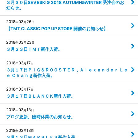
３月３０日SEVESKIG 2018 AUTUMN&WINTER 受注会のお
知らせ。
2018
03
26
年
月
日
【TMT CLASSIC POP UP STORE 開催のお知らせ】
2018
03
23
年
月
日
３月２３日ＴＭＴ新作入荷。
2018
03
17
年
月
日
３月１７日ＰＩＧ＆ＲＯＯＳＴＥＲ，Ａｌｅｘａｎｄｅｒ Ｌｅ
ｅ Ｃｈａｎｇ新作入荷。
2018
03
17
年
月
日
３月１７日ＢＬＡＮＣＫ新作入荷。
2018
03
13
年
月
日
ブログ更新。臨時休業のお知らせ。
2018
03
13
年
月
日
３月１３日ＭＡＲＢＬＥＳ新作入荷。