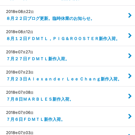
2018
08
22
年
月
日
８月２２日ブログ更新。臨時休業のお知らせ。
2018
08
12
年
月
日
８月１２日ＦＤＭＴＬ，ＰＩＧ＆ＲＯＯＳＴＥＲ新作入荷。
2018
07
27
年
月
日
７月２７日ＦＤＭＴＬ新作入荷。
2018
07
23
年
月
日
７月２３日Ａｌｅｘａｎｄｅｒ Ｌｅｅ Ｃｈａｎｇ新作入荷。
2018
07
08
年
月
日
７月８日ＭＡＲＢＬＥＳ新作入荷。
2018
07
06
年
月
日
７月６日ＦＤＭＴＬ新作入荷。
2018
07
03
年
月
日