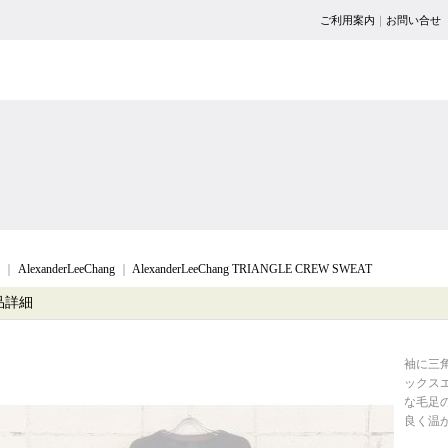
ご利用案内
｜
お問い合せ
｜
AlexanderLeeChang
｜
AlexanderLeeChang TRIANGLE CREW SWEAT
品詳細
袖に三
ックス
な毛足
良く温