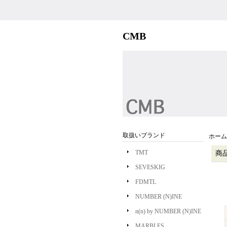
CMB
取扱いブランド
ホーム
TMT
商
SEVESKIG
FDMTL
NUMBER (N)INE
n(n) by NUMBER (N)INE
MARBLES