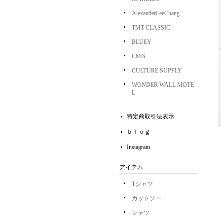
AlexanderLeeChang
TMT CLASSIC
BLUEY
CMB
CULTURE SUPPLY
WONDER WALL MOTE
L
特定商取引法表示
ｂｌｏｇ
Instagram
アイテム
Tシャツ
カットソー
シャツ