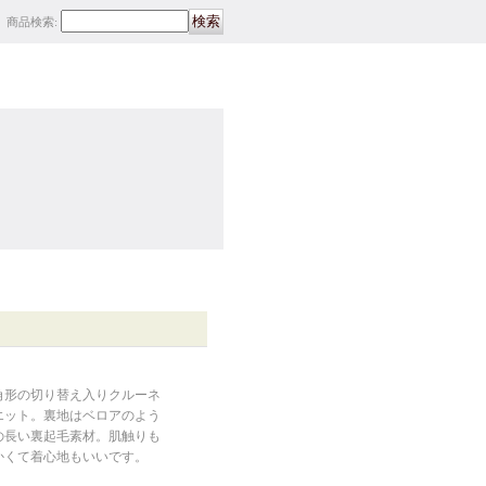
商品検索
:
角形の切り替え入りクルーネ
エット。裏地はベロアのよう
の長い裏起毛素材。肌触りも
かくて着心地もいいです。