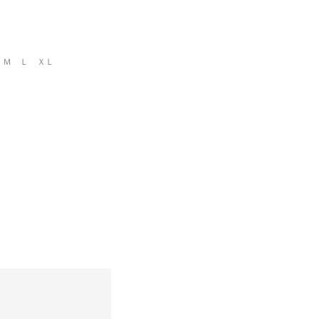
 Ｍ Ｌ ＸＬ