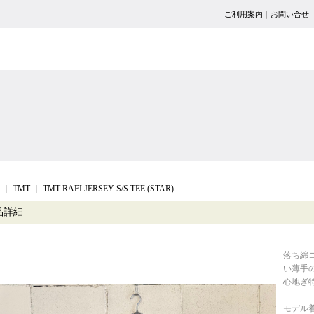
ご利用案内
｜
お問い合せ
｜
TMT
｜
TMT RAFI JERSEY S/S TEE (STAR)
品詳細
落ち綿
い薄手
心地ぎ
モデル着用