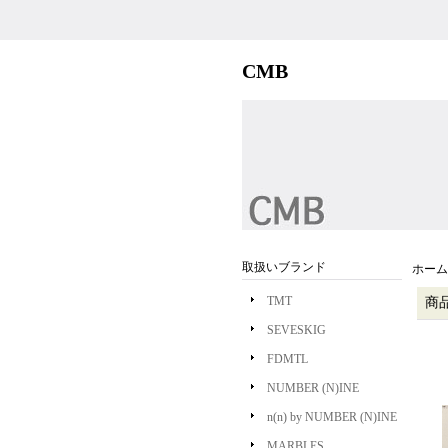
CMB
取扱いブランド
ホーム
TMT
商
SEVESKIG
FDMTL
NUMBER (N)INE
n(n) by NUMBER (N)INE
MARBLES