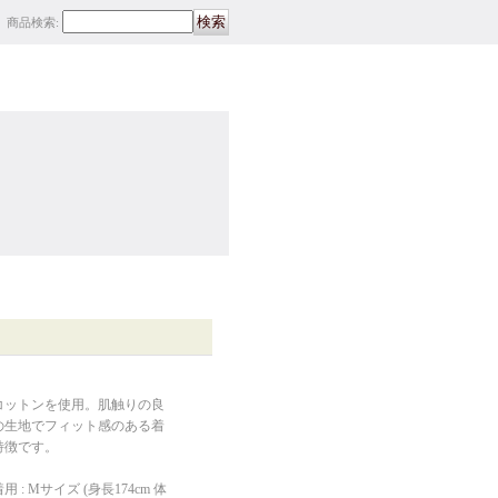
商品検索
:
コットンを使用。肌触りの良
の生地でフィット感のある着
特徴です。
 : Mサイズ (身長174cm 体