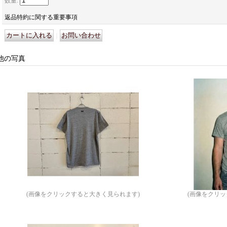
数量
:
返品特約に関する重要事項
｜
他の写真
(画像をクリックすると大きく見られます)
(画像をクリ