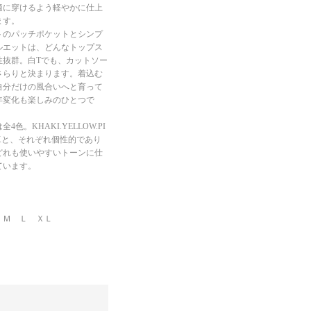
適に穿けるよう軽やかに仕上
ます。
トのパッチポケットとシンプ
ルエットは、どんなトップス
性抜群。白Tでも、カットソー
さらりと決まります。着込む
自分だけの風合いへと育って
年変化も楽しみのひとつで
4色。KHAKI.YELLOW.PI
AXと、それぞれ個性的であり
どれも使いやすいトーンに仕
ています。
 Ｍ Ｌ ＸＬ