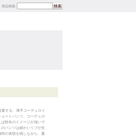
商品検索
:
が提案する、薄手コーデュロイ
ショートパンツ。コーデュロ
えば秋冬のイメージが強いで
このパンツは細かいリブが生
独特の表情を残しながら、夏