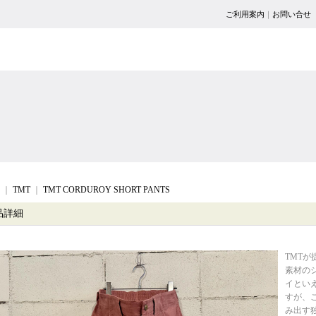
ご利用案内
｜
お問い合せ
｜
TMT
｜
TMT CORDUROY SHORT PANTS
品詳細
TMT
素材の
イとい
すが、
み出す