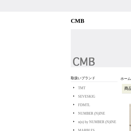
CMB
取扱いブランド
ホーム
TMT
商
SEVESKIG
FDMTL
NUMBER (N)INE
n(n) by NUMBER (N)INE
MARBLES