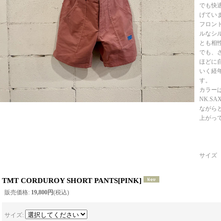
でも快
げてい
フロン
ルなシ
とも相
でも、
ほどに
いく経
す。
カラーは全
NK.S
ながら
上がっ
サイズ
TMT CORDUROY SHORT PANTS
[
PINK
]
販売価格
:
19,800円
(税込)
サイズ
: